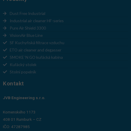
Dust Free Industrial
Industrial air cleaner HF-series
Pure Air Shield 3300
VisionAir Blue Line
SF Kuchyňská filtrace vzduchu
ETO air cleaner and degasser
SMOKE ‘N GO kuřácká kabina
Kuřácký stolek
Stolní popelník
Kontakt
JVB Engineering s.r.o.
Komenského 1173
408 01 Rumburk – CZ
IČO: 47287985