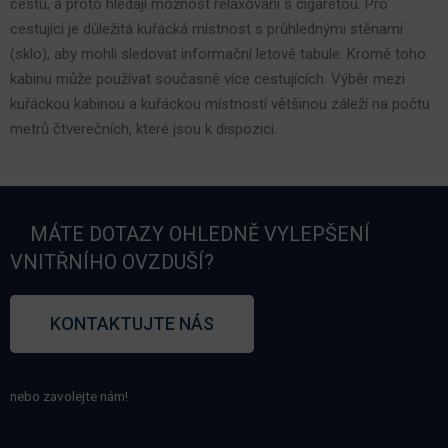
cestu, a proto hledají možnost relaxovaní s cigaretou. Pro
cestující je důležitá kuřácká místnost s průhlednými stěnami
(sklo), aby mohli sledovat informační letové tabule. Kromě toho
kabinu
může používat
současně
více cestujících. Výběr mezi
kuřáckou kabinou a kuřáckou místností většinou záleží na počtu
metrů čtverečních, které jsou k dispozici.
MÁTE DOTAZY OHLEDNĚ VYLEPŠENÍ
VNITŘNÍHO OVZDUŠÍ?
KONTAKTUJTE NÁS
nebo zavolejte nám!