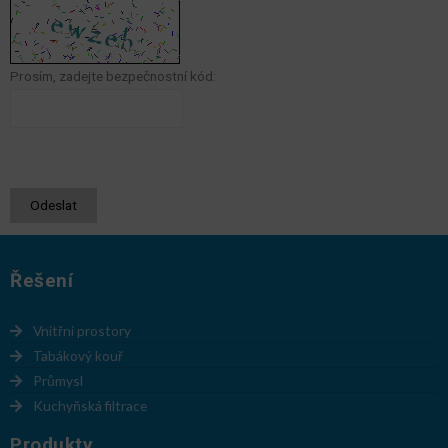
Prosím, zadejte bezpečnostní kód:
Odeslat
Řešení
Vnitřní prostory
Tabákový kouř
Průmysl
Kuchyňská filtrace
Produkty