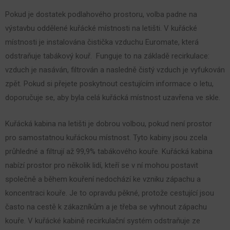
Pokud je dostatek podlahového prostoru, volba padne na
výstavbu oddělené kuřácké místnosti na letišti.
V kuřácké
místnosti je instalována čistička vzduchu Euromate, která
odstraňuje tabákový kouř.
Funguje to na základě recirkulace:
vzduch je nasáván, filtrován a nasledně čistý vzduch je vyfukován
zpět.
Pokud si přejete poskytnout cestujícím informace o letu,
doporučuje se, aby byla celá kuřácká místnost uzavřena ve skle.
Kuřácká kabina na letišti je dobrou volbou, pokud není prostor
pro samostatnou kuřáckou místnost.
Tyto kabiny jsou zcela
průhledné a filtrují až 99,9% tabákového kouře.
Kuřácká kabina
nabízí prostor pro několik lidí, kteří se v ní mohou postavit
společně a během kouření nedochází ke vzniku zápachu a
koncentraci kouře.
Je to opravdu pěkné, protože cestující jsou
často na cestě k zákazníkům a je třeba se vyhnout zápachu
kouře.
V kuřácké kabině recirkulační systém odstraňuje ze